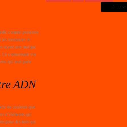
Aller se 
public comme personne
 les tendances et
ous soyez une marque
e. En connaissant vos
enu qui leur parle
otre ADN
ette de couleurs que
nre d’éléments qui
tez pour des tons qui