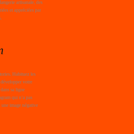
langerie artisanale, des
iées et appréciées par
.
m
tories. Habituez les
t développer votre
r dans sa ligne
tagram qui n’a pas
a une image négative