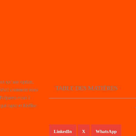
lus qu’une option,
TABLE DES MATIÈRES
 détail comment nous
 Préparez-vous à
ui capte et fidélise
LinkedIn
X
WhatsApp