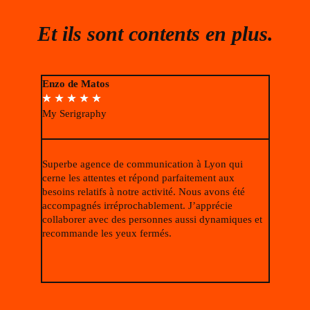
Et ils sont contents en plus.
Enzo de Matos
Anu M
☆
☆
☆
☆
☆
☆
☆
☆
My Serigraphy
Owlski
Superbe agence de communication à Lyon qui
Honnêtem
cerne les attentes et répond parfaitement aux
communic
besoins relatifs à notre activité. Nous avons été
L'équipe 
accompagnés irréprochablement. J’apprécie
a repris 
collaborer avec des personnes aussi dynamiques et
dépassé n
recommande les yeux fermés.