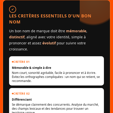
✔
LES CRITÈRES ESSENTIELS D’UN BON
NOM
Un bon nom de marque doit être
mémorable
,
distinctif
, aligné avec votre identité, simple à
prononcer et assez
évolutif
pour suivre votre
croissance.
CRITÈRE 01
Mémorable & simple à dire
Nom court, sonorité agréable, facile à prononcer et à écrire.
Évitez les orthographes compliquées : un nom qui se retient, se
recommande.
CRITÈRE 02
Différenciant
Se démarque clairement des concurrents. Analyse du marché,
des champs lexicaux et des tendances pour trouver un
territoire unique.