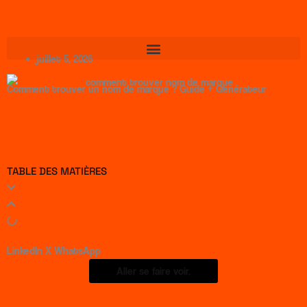
Aller
au
contenu
juillet 5, 2026
Comment trouver un nom de marque ? Guide + Générateur
TABLE DES MATIÈRES
LinkedIn
X
WhatsApp
Aller se faire voir.