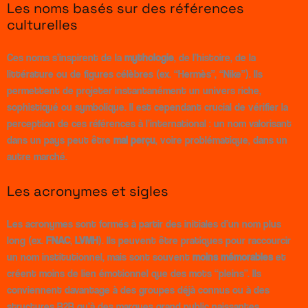
Les noms basés sur des références
culturelles
Ces noms s’inspirent de la
mythologie
, de l’histoire, de la
littérature ou de figures célèbres (ex. “Hermès”, “Nike”). Ils
permettent de projeter instantanément un univers riche,
sophistiqué ou symbolique. Il est cependant crucial de vérifier la
perception de ces références à l’international : un nom valorisant
dans un pays peut être
mal perçu
, voire problématique, dans un
autre marché.
Les acronymes et sigles
Les acronymes sont formés à partir des initiales d’un nom plus
long (ex.
FNAC
,
LVMH
). Ils peuvent être pratiques pour raccourcir
un nom institutionnel, mais sont souvent
moins mémorables
et
créent moins de lien émotionnel que des mots “pleins”. Ils
conviennent davantage à des groupes déjà connus ou à des
structures B2B qu’à des marques grand public naissantes.