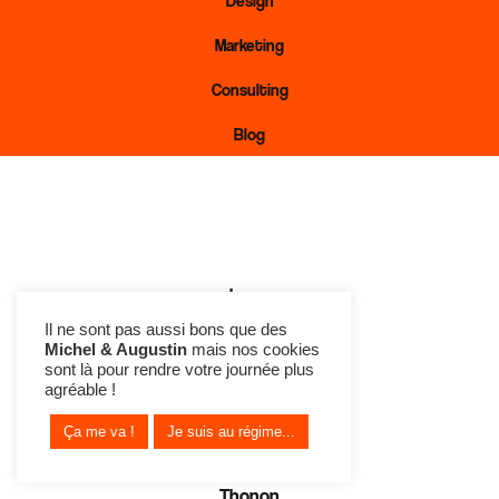
Marketing
Consulting
Blog
Lyon
Il ne sont pas aussi bons que des
Genève
Michel & Augustin
mais nos cookies
sont là pour rendre votre journée plus
agréable !
Annemasse
Ça me va !
Je suis au régime...
Aix-les-Bains
Thonon