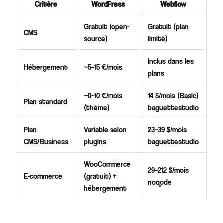
Critère
WordPress
Webflow
Gratuit (open-
Gratuit (plan
CMS
source)
limité)
Inclus dans les
Hébergement
~5–15 €/mois
plans
~0–10 €/mois
14 $/mois (Basic)
Plan standard
(thème)
baguettestudio
Plan
Variable selon
23–39 $/mois
CMS/Business
plugins
baguettestudio
WooCommerce
29–212 $/mois
E-commerce
(gratuit) +
noqode
hébergement