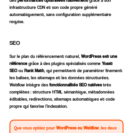
des
performances optimisées nativement
grâce à son
infrastructure CDN et son code propre généré
automatiquement, sans configuration supplémentaire
requise.
SEO
Sur le plan du référencement naturel,
WordPress est une
référence
grâce à des plugins spécialisés comme
Yoast
SEO
ou
Rank Math
, qui permettent de paramétrer finement
les balises, les sitemaps et les données structurées.
Webflow intègre des
fonctionnalités SEO natives
très
complètes : structure HTML sémantique, métadonnées
éditables, redirections, sitemaps automatiques et code
propre qui favorise l’indexation.
Que vous optiez pour
WordPress ou Webflow
, les deux