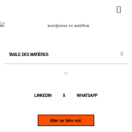
Aller
au
contenu
TABLE DES MATIÈRES
LINKEDIN
X
WHATSAPP
Aller se faire voir.